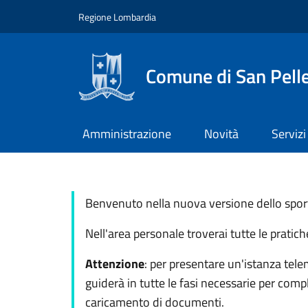
Salta al contenuto principale
Skip to footer content
Regione Lombardia
Comune di San Pell
Amministrazione
Novità
Servizi
Benvenuto nella nuova versione dello sporte
Nell'area personale troverai tutte le pratic
Attenzione
: per presentare un'istanza tele
guiderà in tutte le fasi necessarie per comp
caricamento di documenti.