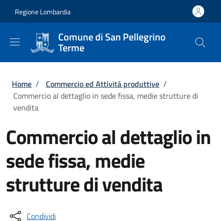
Salta al contenuto principale
Skip to footer content
Regione Lombardia
Comune di San Pellegrino
Terme
Briciole di pane
Home
/
Commercio ed Attività produttive
/
Commercio al dettaglio in sede fissa, medie strutture di
vendita
Commercio al dettaglio in
sede fissa, medie
strutture di vendita
Condividi