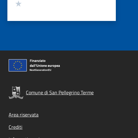
Valuta 1 stelle su 5
Comune di San Pellegrino Terme
Footer menu
Area riservata
Crediti