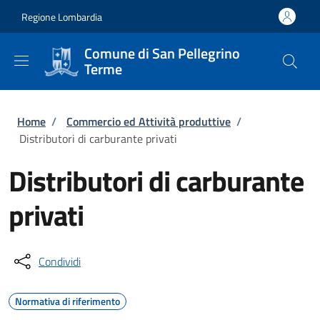
Salta al contenuto principale
Skip to footer content
Regione Lombardia
Comune di San Pellegrino
Terme
Briciole di pane
Home
/
Commercio ed Attività produttive
/
Distributori di carburante privati
Distributori di carburante
privati
Condividi
Normativa di riferimento