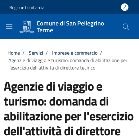
Salta al contenuto principale
Skip to footer content
Regione Lombardia
Comune di San Pellegrino
Terme
Briciole di pane
Home
/
Servizi
/
Imprese e commercio
/
Agenzie di viaggio e turismo: domanda di abilitazione per
l'esercizio dell'attività di direttore tecnico
Agenzie di viaggio e
turismo: domanda di
abilitazione per l'esercizio
dell'attività di direttore