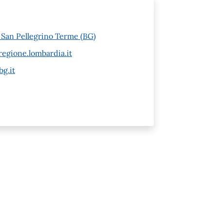
6 San Pellegrino Terme (BG)
egione.lombardia.it
g.it