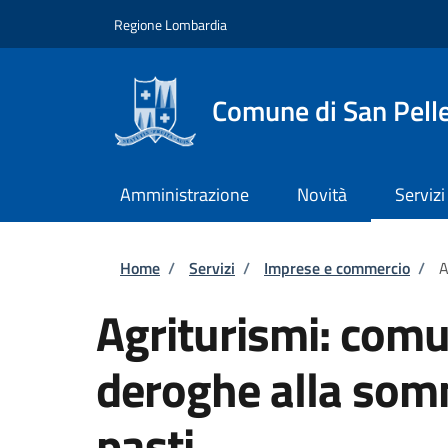
Salta al contenuto principale
Skip to footer content
Regione Lombardia
Comune di San Pell
Amministrazione
Novità
Servizi
Briciole di pane
Home
/
Servizi
/
Imprese e commercio
/
A
Agriturismi: comu
deroghe alla somm
pasti