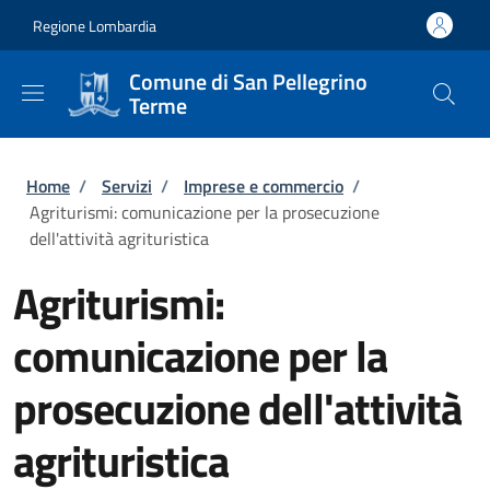
Salta al contenuto principale
Skip to footer content
Regione Lombardia
Comune di San Pellegrino
Terme
Briciole di pane
Home
/
Servizi
/
Imprese e commercio
/
Agriturismi: comunicazione per la prosecuzione
dell'attività agrituristica
Agriturismi:
comunicazione per la
prosecuzione dell'attività
agrituristica