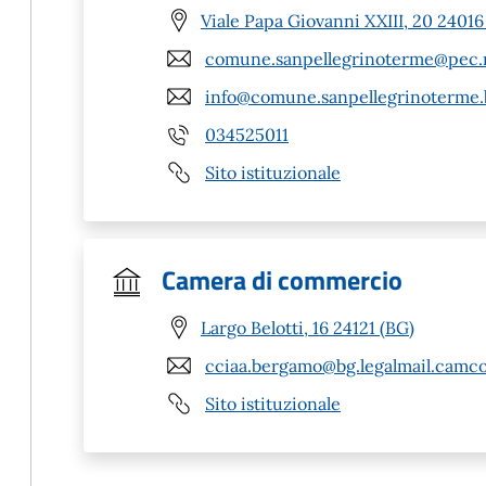
Viale Papa Giovanni XXIII, 20 2401
comune.sanpellegrinoterme@pec.r
info@comune.sanpellegrinoterme.b
034525011
Sito istituzionale
Camera di commercio
Largo Belotti, 16 24121 (BG)
cciaa.bergamo@bg.legalmail.camco
Sito istituzionale