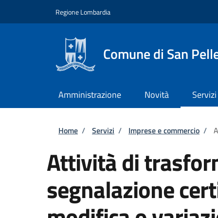
Salta al contenuto principale
Skip to footer content
Regione Lombardia
Comune di San Pell
Amministrazione
Novità
Servizi
Briciole di pane
Home
/
Servizi
/
Imprese e commercio
/
A
Attività di trasfo
segnalazione certi
modifica o variazi