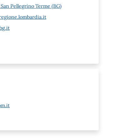
6 San Pellegrino Terme (BG)
egione.lombardia.it
g.it
m.it