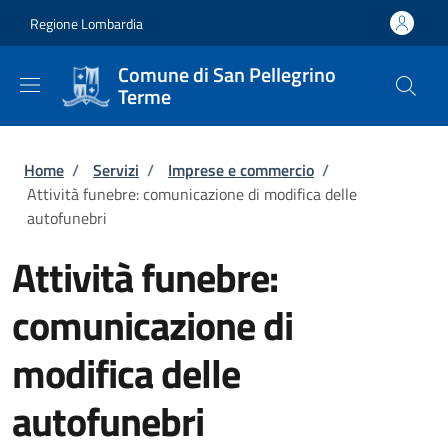
Salta al contenuto principale
Skip to footer content
Regione Lombardia
Comune di San Pellegrino
Terme
Briciole di pane
Home
/
Servizi
/
Imprese e commercio
/
Attività funebre: comunicazione di modifica delle
autofunebri
Attività funebre:
comunicazione di
modifica delle
autofunebri