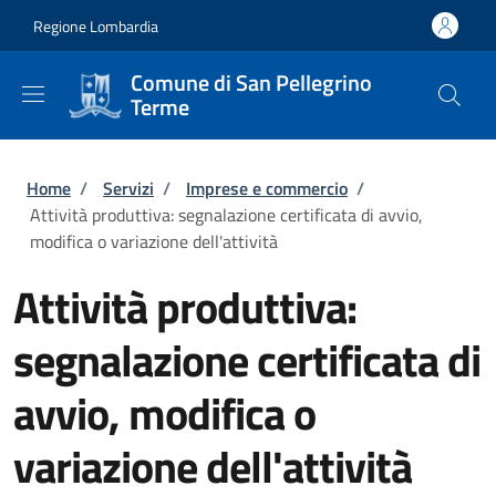
Salta al contenuto principale
Skip to footer content
Regione Lombardia
Comune di San Pellegrino
Terme
Briciole di pane
Home
/
Servizi
/
Imprese e commercio
/
Attività produttiva: segnalazione certificata di avvio,
modifica o variazione dell'attività
Attività produttiva:
segnalazione certificata di
avvio, modifica o
variazione dell'attività