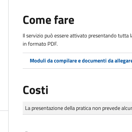
Come fare
Il servizio può essere attivato presentando tutta
in formato PDF.
Moduli da compilare e documenti da allegar
Costi
Tipo di pagamento
Importo
La presentazione della pratica non prevede al