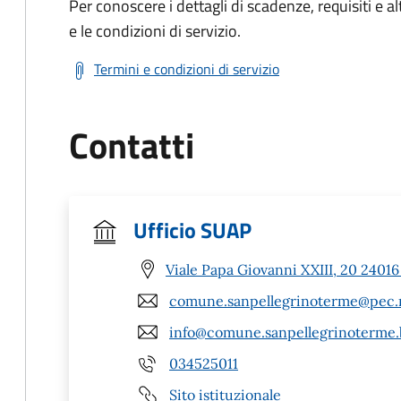
Per conoscere i dettagli di scadenze, requisiti e al
e le condizioni di servizio.
Termini e condizioni di servizio
Contatti
Ufficio SUAP
Viale Papa Giovanni XXIII, 20 2401
comune.sanpellegrinoterme@pec.r
info@comune.sanpellegrinoterme.b
034525011
Sito istituzionale