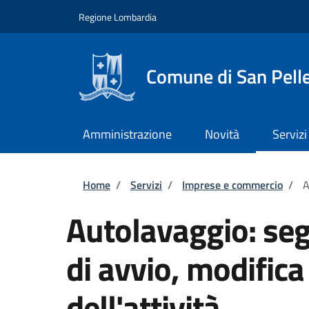
Salta al contenuto principale
Skip to footer content
Regione Lombardia
Comune di San Pell
Amministrazione
Novità
Servizi
Briciole di pane
Home
/
Servizi
/
Imprese e commercio
/
A
Autolavaggio: seg
di avvio, modifica
dell'attività