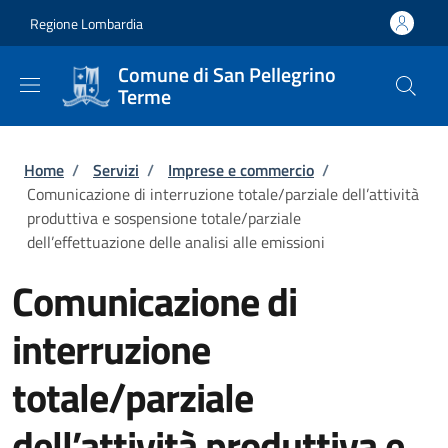
Salta al contenuto principale
Skip to footer content
Regione Lombardia
Comune di San Pellegrino
Terme
Briciole di pane
Home
/
Servizi
/
Imprese e commercio
/
Comunicazione di interruzione totale/parziale dell’attività
produttiva e sospensione totale/parziale
dell’effettuazione delle analisi alle emissioni
Comunicazione di
interruzione
totale/parziale
dell’attività produttiva e