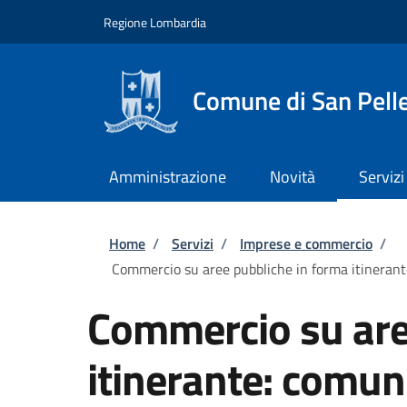
Salta al contenuto principale
Skip to footer content
Regione Lombardia
Comune di San Pell
Amministrazione
Novità
Servizi
Briciole di pane
Home
/
Servizi
/
Imprese e commercio
/
Commercio su aree pubbliche in forma itinerant
Commercio su are
itinerante: comun