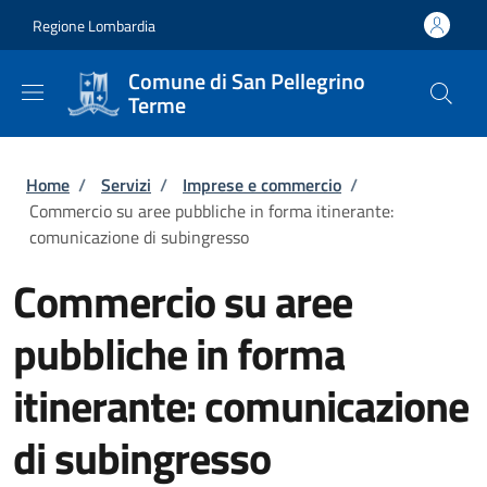
Salta al contenuto principale
Skip to footer content
Regione Lombardia
Comune di San Pellegrino
Terme
Briciole di pane
Home
/
Servizi
/
Imprese e commercio
/
Commercio su aree pubbliche in forma itinerante:
comunicazione di subingresso
Commercio su aree
pubbliche in forma
itinerante: comunicazione
di subingresso