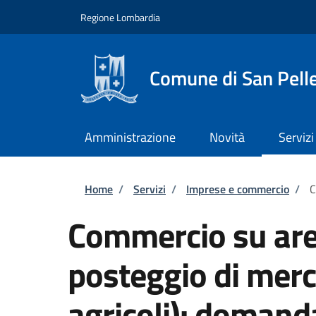
Salta al contenuto principale
Skip to footer content
Regione Lombardia
Comune di San Pell
Amministrazione
Novità
Servizi
Briciole di pane
Home
/
Servizi
/
Imprese e commercio
/
C
Commercio su are
posteggio di merc
agricoli): domand