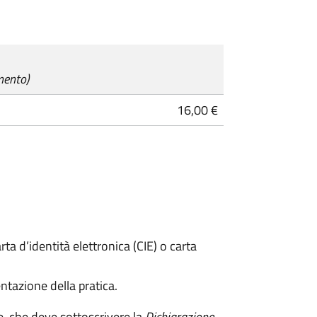
mento)
16,00 €
rta d’identità elettronica (CIE) o carta
ntazione della pratica.
e, che deve sottoscrivere la
Dichiarazione