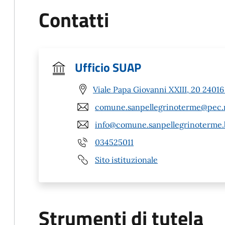
Contatti
Ufficio SUAP
Viale Papa Giovanni XXIII, 20 2401
comune.sanpellegrinoterme@pec.r
info@comune.sanpellegrinoterme.b
034525011
Sito istituzionale
Strumenti di tutela