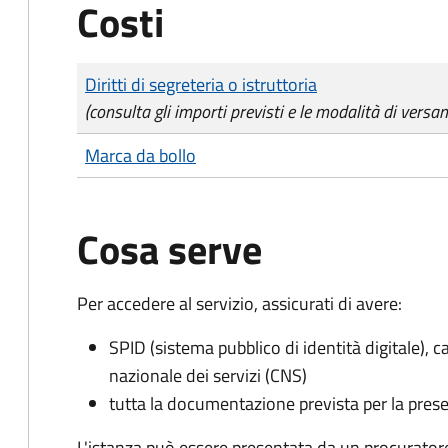
Costi
Tipo di pagamento
Importo
Diritti di segreteria o istruttoria
(consulta gli importi previsti e le modalità di versa
Marca da bollo
Cosa serve
Per accedere al servizio, assicurati di avere:
SPID (sistema pubblico di identità digitale), ca
nazionale dei servizi (CNS)
tutta la documentazione prevista per la prese
L'istanza può essere presentata da un procurator