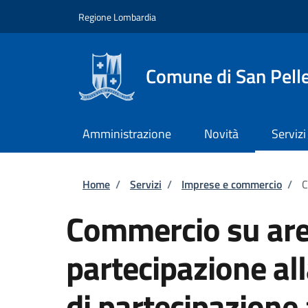
Salta al contenuto principale
Skip to footer content
Regione Lombardia
Comune di San Pell
Amministrazione
Novità
Servizi
Briciole di pane
Home
/
Servizi
/
Imprese e commercio
/
C
Commercio su are
partecipazione a
di partecipazione