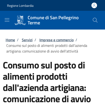
Salta al contenuto principale
Skip to footer content
Regione Lombardia
Comune di San Pellegrino
Terme
Briciole di pane
Home
/
Servizi
/
Imprese e commercio
/
Consumo sul posto di alimenti prodotti dall'azienda
artigiana: comunicazione di avvio dell'attività
Consumo sul posto di
alimenti prodotti
dall'azienda artigiana:
comunicazione di avvio