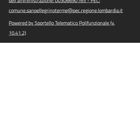
dell'amministrazione: 00306690165 - PEC:
comune.sanpellegrinoterme@pec.regione.lombardia.it
Powered by Sportello Telematico Polifunzionale (v.
10.41.2)