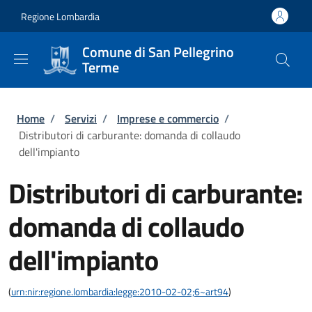
Salta al contenuto principale
Skip to footer content
Regione Lombardia
Comune di San Pellegrino
Terme
Briciole di pane
Home
/
Servizi
/
Imprese e commercio
/
Distributori di carburante: domanda di collaudo
dell'impianto
Distributori di carburante:
domanda di collaudo
dell'impianto
(
urn:nir:regione.lombardia:legge:2010-02-02;6~art94
)