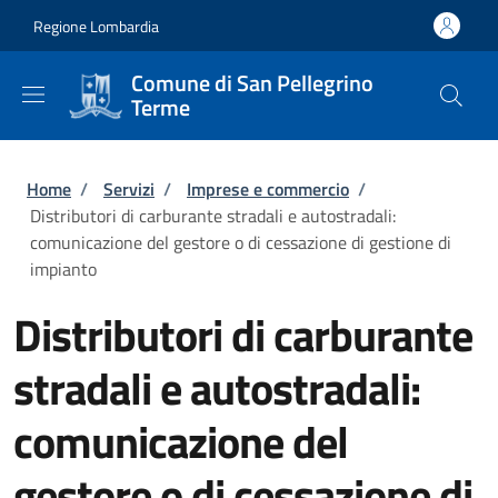
Salta al contenuto principale
Skip to footer content
Regione Lombardia
Comune di San Pellegrino
Terme
Briciole di pane
Home
/
Servizi
/
Imprese e commercio
/
Distributori di carburante stradali e autostradali:
comunicazione del gestore o di cessazione di gestione di
impianto
Distributori di carburante
stradali e autostradali:
comunicazione del
gestore o di cessazione di