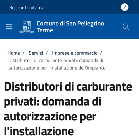
Salta al contenuto principale
Skip to footer content
Regione Lombardia
Comune di San Pellegrino
Terme
Briciole di pane
Home
/
Servizi
/
Imprese e commercio
/
Distributori di carburante privati: domanda di
autorizzazione per l'installazione dell'impianto
Distributori di carburante
privati: domanda di
autorizzazione per
l'installazione