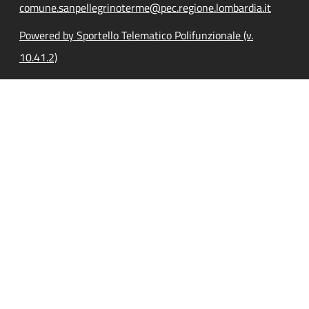
comune.sanpellegrinoterme@pec.regione.lombardia.it
Powered by Sportello Telematico Polifunzionale (v.
10.41.2)