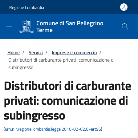
Salta al contenuto principale
Skip to footer content
Regione Lombardia
Comune di San Pellegrino
Terme
Briciole di pane
Home
/
Servizi
/
Imprese e commercio
/
Distributori di carburante privati: comunicazione di
subingresso
Distributori di carburante
privati: comunicazione di
subingresso
(
urn:nir:regione.lombardia:legge:2010-02-02;6~art96
)