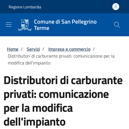
Salta al contenuto principale
Skip to footer content
Regione Lombardia
Comune di San Pellegrino
Terme
Briciole di pane
Home
/
Servizi
/
Imprese e commercio
/
Distributori di carburante privati: comunicazione per la
modifica dell'impianto
Distributori di carburante
privati: comunicazione
per la modifica
dell'impianto