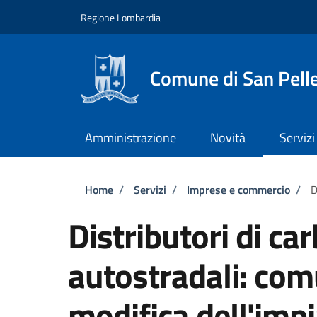
Salta al contenuto principale
Skip to footer content
Regione Lombardia
Comune di San Pell
Amministrazione
Novità
Servizi
Briciole di pane
Home
/
Servizi
/
Imprese e commercio
/
D
Distributori di ca
autostradali: com
modifica dell'imp