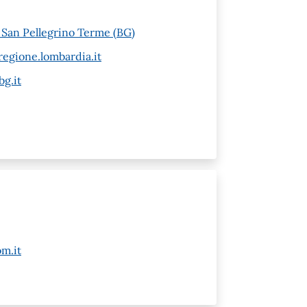
6 San Pellegrino Terme (BG)
egione.lombardia.it
g.it
m.it