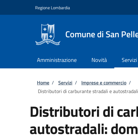
Salta al contenuto principale
Skip to footer content
Regione Lombardia
Comune di San Pell
Amministrazione
Novità
Servizi
Briciole di pane
Home
/
Servizi
/
Imprese e commercio
/
Distributori di carburante stradali e autostradal
Distributori di ca
autostradali: do