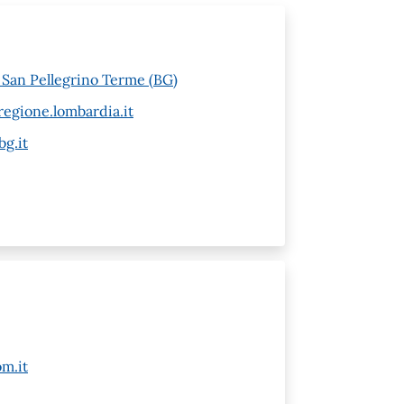
6 San Pellegrino Terme (BG)
egione.lombardia.it
g.it
m.it