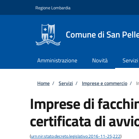
Salta al contenuto principale
Skip to footer content
Regione Lombardia
Comune di San Pell
Amministrazione
Novità
Servizi
Briciole di pane
Home
/
Servizi
/
Imprese e commercio
/
I
Imprese di facchi
certificata di avvio
(
urn:nir:stato:decreto.legislativo:2016-11-25;222
)