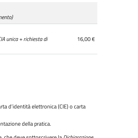
mento)
A unica + richiesta di
16,00 €
rta d’identità elettronica (CIE) o carta
ntazione della pratica.
e, che deve sottoscrivere la
Dichiarazione