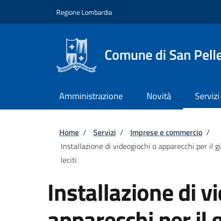
Salta al contenuto principale
Skip to footer content
Regione Lombardia
Comune di San Pell
Amministrazione
Novità
Servizi
Briciole di pane
Home
/
Servizi
/
Imprese e commercio
/
Installazione di videogiochi o apparecchi per il g
leciti
Installazione di v
apparecchi per il g