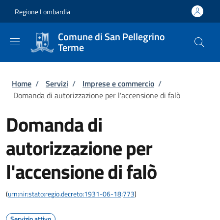
Salta al contenuto principale
Skip to footer content
Regione Lombardia
Comune di San Pellegrino
Terme
Briciole di pane
Home
/
Servizi
/
Imprese e commercio
/
Domanda di autorizzazione per l'accensione di falò
Domanda di
autorizzazione per
l'accensione di falò
(
urn:nir:stato:regio.decreto:1931-06-18;773
)
Servizio attivo