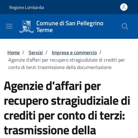
Salta al contenuto principale
Skip to footer content
Regione Lombardia
Comune di San Pellegrino
Terme
Briciole di pane
Home
/
Servizi
/
Imprese e commercio
/
Agenzie d'affari per recupero stragiudiziale di crediti per
conto di terzi: trasmissione della documentazione
Agenzie d'affari per
recupero stragiudiziale di
crediti per conto di terzi:
trasmissione della