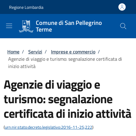
Salta al contenuto principale
Skip to footer content
Regione Lombardia
Comune di San Pellegrino
Terme
Briciole di pane
Home
/
Servizi
/
Imprese e commercio
/
Agenzie di viaggio e turismo: segnalazione certificata di
inizio attività
Agenzie di viaggio e
turismo: segnalazione
certificata di inizio attività
(
urn:nir:stato:decreto.legislativo:2016-11-25;222
)