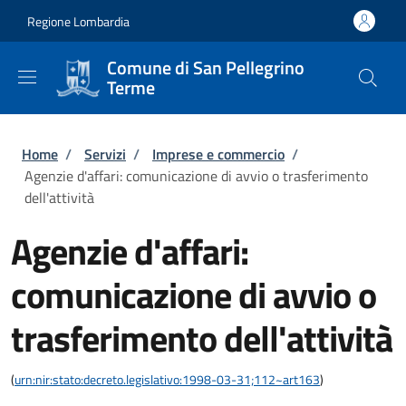
Salta al contenuto principale
Skip to footer content
Regione Lombardia
Comune di San Pellegrino
Terme
Briciole di pane
Home
/
Servizi
/
Imprese e commercio
/
Agenzie d'affari: comunicazione di avvio o trasferimento
dell'attività
Agenzie d'affari:
comunicazione di avvio o
trasferimento dell'attività
(
urn:nir:stato:decreto.legislativo:1998-03-31;112~art163
)