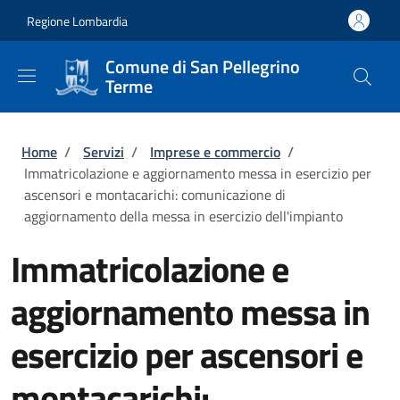
Salta al contenuto principale
Skip to footer content
Regione Lombardia
Comune di San Pellegrino
Terme
Briciole di pane
Home
/
Servizi
/
Imprese e commercio
/
Immatricolazione e aggiornamento messa in esercizio per
ascensori e montacarichi: comunicazione di
aggiornamento della messa in esercizio dell'impianto
Immatricolazione e
aggiornamento messa in
esercizio per ascensori e
montacarichi: