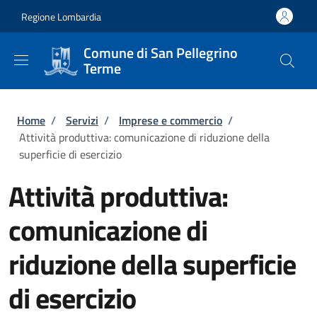
Salta al contenuto principale
Skip to footer content
Regione Lombardia
Comune di San Pellegrino
Terme
Briciole di pane
Home
/
Servizi
/
Imprese e commercio
/
Attività produttiva: comunicazione di riduzione della
superficie di esercizio
Attività produttiva:
comunicazione di
riduzione della superficie
di esercizio