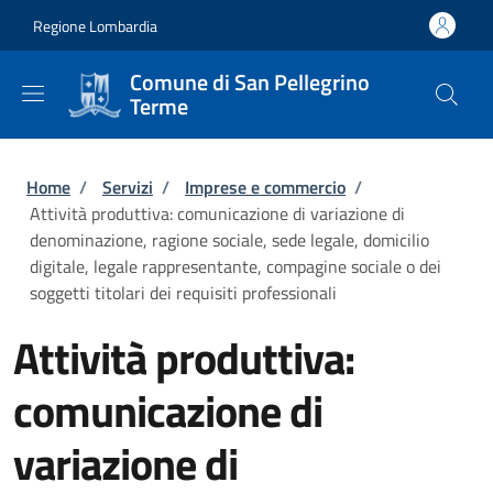
Salta al contenuto principale
Skip to footer content
Regione Lombardia
Comune di San Pellegrino
Terme
Briciole di pane
Home
/
Servizi
/
Imprese e commercio
/
Attività produttiva: comunicazione di variazione di
denominazione, ragione sociale, sede legale, domicilio
digitale, legale rappresentante, compagine sociale o dei
soggetti titolari dei requisiti professionali
Attività produttiva:
comunicazione di
variazione di