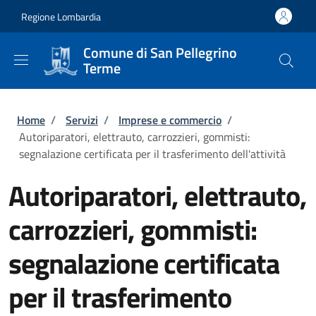
Salta al contenuto principale
Skip to footer content
Regione Lombardia
Comune di San Pellegrino
Terme
Briciole di pane
Home
/
Servizi
/
Imprese e commercio
/
Autoriparatori, elettrauto, carrozzieri, gommisti:
segnalazione certificata per il trasferimento dell'attività
Autoriparatori, elettrauto,
carrozzieri, gommisti:
segnalazione certificata
per il trasferimento