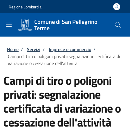
Salta al contenuto principale
Skip to footer content
Regione Lombardia
Comune di San Pellegrino
Terme
Briciole di pane
Home
/
Servizi
/
Imprese e commercio
/
Campi di tiro o poligoni privati: segnalazione certificata di
variazione o cessazione dell'attività
Campi di tiro o poligoni
privati: segnalazione
certificata di variazione o
cessazione dell'attività