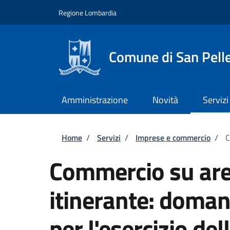
Salta al contenuto principale
Skip to footer content
Regione Lombardia
Comune di San Pell
Amministrazione
Novità
Servizi
Briciole di pane
Home
/
Servizi
/
Imprese e commercio
/
C
Commercio su are
itinerante: doman
per l'esercizio dell