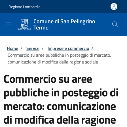
Salta al contenuto principale
Skip to footer content
Regione Lombardia
Comune di San Pellegrino
Terme
Briciole di pane
Home
/
Servizi
/
Imprese e commercio
/
Commercio su aree pubbliche in posteggio di mercato:
comunicazione di modifica della ragione sociale
Commercio su aree
pubbliche in posteggio di
mercato: comunicazione
di modifica della ragione