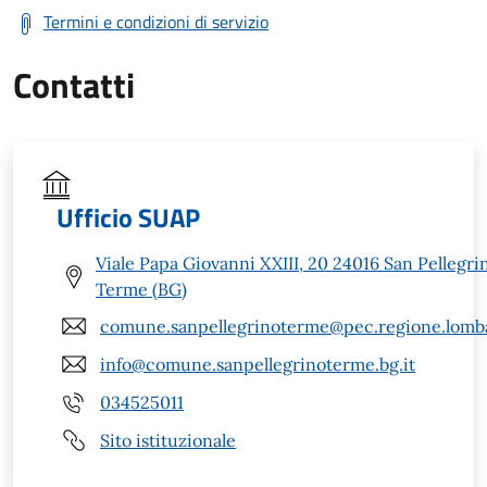
Termini e condizioni di servizio
Contatti
Ufficio SUAP
Viale Papa Giovanni XXIII, 20 24016 San Pellegri
Terme (BG)
comune.sanpellegrinoterme@pec.regione.lomba
info@comune.sanpellegrinoterme.bg.it
034525011
Sito istituzionale