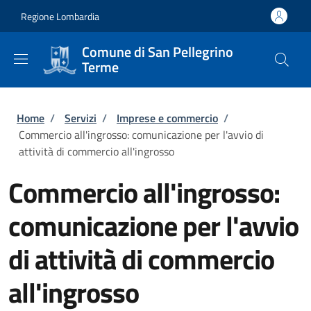
Salta al contenuto principale
Skip to footer content
Regione Lombardia
Comune di San Pellegrino
Terme
Briciole di pane
Home
/
Servizi
/
Imprese e commercio
/
Commercio all'ingrosso: comunicazione per l'avvio di
attività di commercio all'ingrosso
Commercio all'ingrosso:
comunicazione per l'avvio
di attività di commercio
all'ingrosso