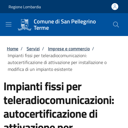
Salta al contenuto principale
Skip to footer content
Regione Lombardia
Comune di San Pellegrino
Terme
Briciole di pane
Home
/
Servizi
/
Imprese e commercio
/
Impianti fissi per teleradiocomunicazioni:
autocertificazione di attivazione per installazione o
modifica di un impianto esistente
Impianti fissi per
teleradiocomunicazioni:
autocertificazione di
attivazione per