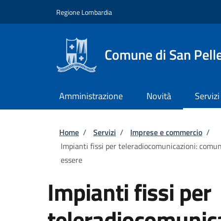
Salta al contenuto principale
Skip to footer content
Regione Lombardia
Comune di San Pell
Amministrazione
Novità
Servizi
Briciole di pane
Home
/
Servizi
/
Imprese e commercio
/
Impianti fissi per teleradiocomunicazioni: comun
essere
Impianti fissi per
teleradiocomunica