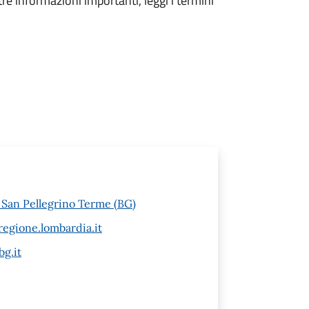
tre informazioni importanti, leggi i termini
6 San Pellegrino Terme (BG)
egione.lombardia.it
g.it