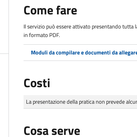
Come fare
Il servizio può essere attivato presentando tutta
in formato PDF.
Moduli da compilare e documenti da allegar
Costi
Tipo di pagamento
Importo
La presentazione della pratica non prevede al
Cosa serve