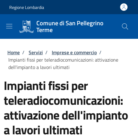
Salta al contenuto principale
Skip to footer content
Regione Lombardia
Comune di San Pellegrino
Terme
Briciole di pane
Home
/
Servizi
/
Imprese e commercio
/
Impianti fissi per teleradiocomunicazioni: attivazione
dell'impianto a lavori ultimati
Impianti fissi per
teleradiocomunicazioni:
attivazione dell'impianto
a lavori ultimati