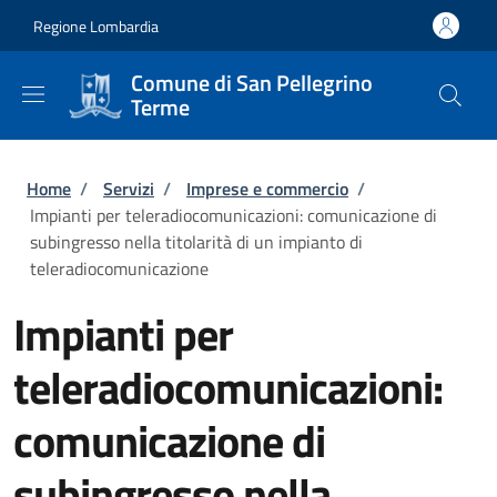
Salta al contenuto principale
Skip to footer content
Regione Lombardia
Comune di San Pellegrino
Terme
Briciole di pane
Home
/
Servizi
/
Imprese e commercio
/
Impianti per teleradiocomunicazioni: comunicazione di
subingresso nella titolarità di un impianto di
teleradiocomunicazione
Impianti per
teleradiocomunicazioni:
comunicazione di
subingresso nella