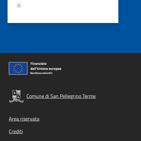
Valuta 1 stelle su 5
Comune di San Pellegrino Terme
Footer menu
Area riservata
Crediti