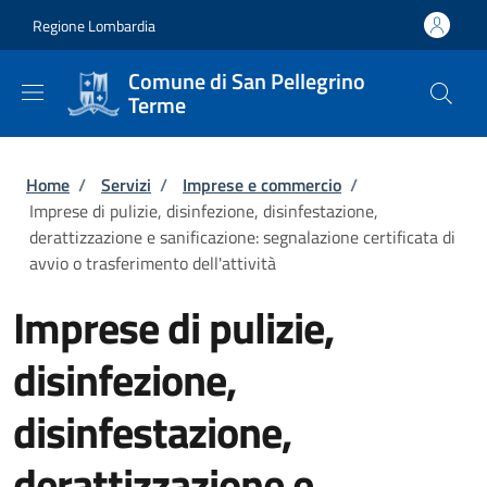
Salta al contenuto principale
Skip to footer content
Regione Lombardia
Comune di San Pellegrino
Terme
Briciole di pane
Home
/
Servizi
/
Imprese e commercio
/
Imprese di pulizie, disinfezione, disinfestazione,
derattizzazione e sanificazione: segnalazione certificata di
avvio o trasferimento dell'attività
Imprese di pulizie,
disinfezione,
disinfestazione,
derattizzazione e