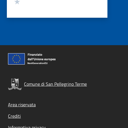
Valuta 1 stelle su 5
Comune di San Pellegrino Terme
Footer menu
Area riservata
Crediti
Informativa privacy