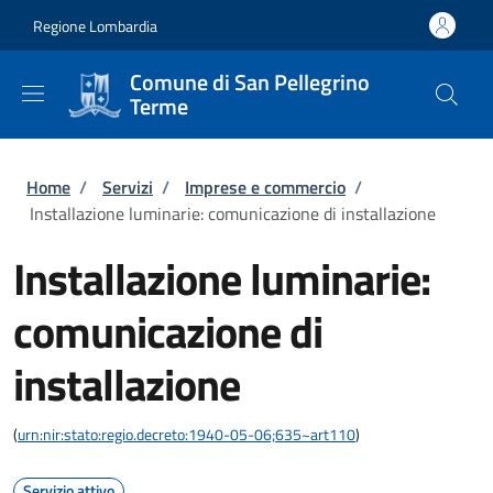
Salta al contenuto principale
Skip to footer content
Regione Lombardia
Comune di San Pellegrino
Terme
Briciole di pane
Home
/
Servizi
/
Imprese e commercio
/
Installazione luminarie: comunicazione di installazione
Installazione luminarie:
comunicazione di
installazione
(
urn:nir:stato:regio.decreto:1940-05-06;635~art110
)
Servizio attivo