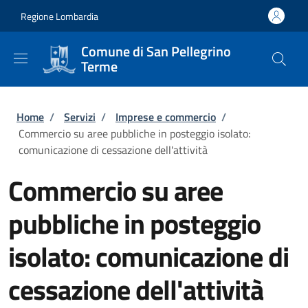
Salta al contenuto principale
Skip to footer content
Regione Lombardia
Comune di San Pellegrino
Terme
Briciole di pane
Home
/
Servizi
/
Imprese e commercio
/
Commercio su aree pubbliche in posteggio isolato:
comunicazione di cessazione dell'attività
Commercio su aree
pubbliche in posteggio
isolato: comunicazione di
cessazione dell'attività