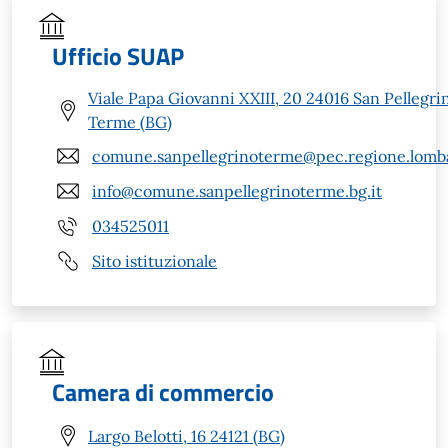
Ufficio SUAP
Viale Papa Giovanni XXIII, 20 24016 San Pellegri
Terme (BG)
comune.sanpellegrinoterme@pec.regione.lomba
info@comune.sanpellegrinoterme.bg.it
034525011
Sito istituzionale
Camera di commercio
Largo Belotti, 16 24121 (BG)