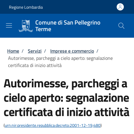
Salta al contenuto principale
Skip to footer content
Regione Lombardia
Comune di San Pellegrino
Terme
Briciole di pane
Home
/
Servizi
/
Imprese e commercio
/
Autorimesse, parcheggi a cielo aperto: segnalazione
certificata di inizio attività
Autorimesse, parcheggi a
cielo aperto: segnalazione
certificata di inizio attività
(
urn:nir:presidente.repubblica:decreto:2001-12-19;480
)