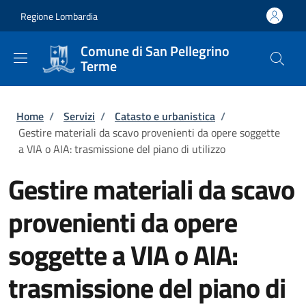
Salta al contenuto principale
Skip to footer content
Regione Lombardia
Comune di San Pellegrino
Terme
Briciole di pane
Home
/
Servizi
/
Catasto e urbanistica
/
Gestire materiali da scavo provenienti da opere soggette
a VIA o AIA: trasmissione del piano di utilizzo
Gestire materiali da scavo
provenienti da opere
soggette a VIA o AIA:
trasmissione del piano di