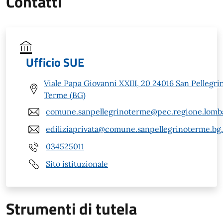
Contatti
Ufficio SUE
Viale Papa Giovanni XXIII, 20 24016 San Pellegri
Terme (BG)
comune.sanpellegrinoterme@pec.regione.lomba
ediliziaprivata@comune.sanpellegrinoterme.bg.
034525011
Sito istituzionale
Strumenti di tutela