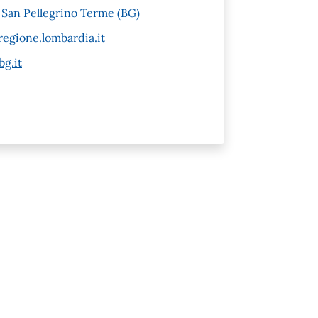
6 San Pellegrino Terme (BG)
egione.lombardia.it
g.it