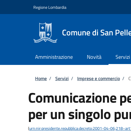
Salta al contenuto principale
Skip to footer content
Regione Lombardia
Comune di San Pell
Amministrazione
Novità
Servizi
Briciole di pane
Home
/
Servizi
/
Imprese e commercio
/
C
Comunicazione pe
per un singolo pu
(
urn:nir:presidente.repubblica:decreto:2001-04-06;218~art