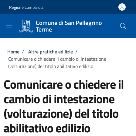
Salta al contenuto principale
Skip to footer content
Regione Lombardia
Comune di San Pellegrino
Terme
Briciole di pane
Home
/
Altre pratiche edilizie
/
Comunicare o chiedere il cambio di intestazione
(volturazione) del titolo abilitativo edilizio
Comunicare o chiedere il
cambio di intestazione
(volturazione) del titolo
abilitativo edilizio