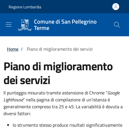
Salta al contenuto principale
Skip to footer content
Regione Lombardia
Comune di San Pellegrino
Terme
Briciole di pane
Home
/
Piano di miglioramento dei servizi
Piano di miglioramento
dei servizi
Il punteggio misurato tramite estensione di Chrome “
Google
Lighthouse
” nella pagina di compilazione di un’istanza è
generalmente compreso tra 25 e 45. La variabilità è dovuta a
diversi fattori:
lo strumento stesso produce risultati significativamente