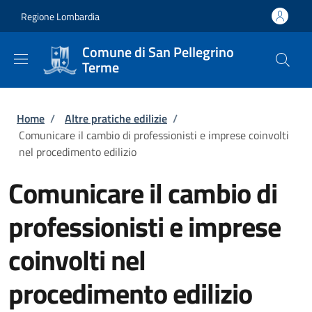
Salta al contenuto principale
Skip to footer content
Regione Lombardia
Comune di San Pellegrino
Terme
Briciole di pane
Home
/
Altre pratiche edilizie
/
Comunicare il cambio di professionisti e imprese coinvolti
nel procedimento edilizio
Comunicare il cambio di
professionisti e imprese
coinvolti nel
procedimento edilizio